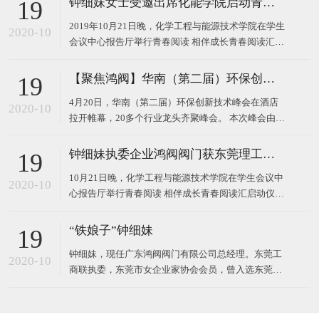
钟细妹女士受邀出席化能学院启动青春阅读汇系列活动
19
2019年10月21日晚，化学工程与能源技术学院在学生
2020-10
会议中心报告厅举行青春阅读 相伴成长青春阅读汇启
动仪式。 东莞理工学院校长马宏伟、广东鸿阀阀门有
限公司董事长钟细妹、化能学院党委书记夏勇、化能
【聚焦鸿阀】华南（第二届）环保创新技术峰会
19
学院院长徐勇军、教务处副处长廖文波等领导出席本
4月20日，华南（第二届）环保创新技术峰会在酒店
场仪式。化能学院党委委员、各支部书记、政治辅导
2020-10
拉开帷幕，20多个行业龙头齐聚峰会。 本次峰会由广
员、班主任
东鸿阀阀门有限公司和东莞市宝源水处理科技有限公
司作为主办方，以高新技术对接，最新技术产品，超
钟细妹执委企业鸿阀阀门获东莞理工学院校长马宏伟亲赠牌匾
19
大规模的会议，互相学习发展为主题，探讨环保运
10月21日晚，化学工程与能源技术学院在学生会议中
用，共同将环
2020-10
心报告厅举行青春阅读 相伴成长青春阅读汇启动仪
式。我会执委、广东鸿阀阀门有限公司董事长钟细
妹，与东莞理工学院党委副书记、校长马宏伟，化能
“铁娘子”钟细妹
19
学院党委书记夏勇、化能学院院长徐勇军、教务处副
钟细妹，现任广东鸿阀阀门有限公司总经理。东莞工
处长廖文波出席本场仪式。化能学院各支部书记、政
2020-10
商联执委，东莞市女企业家协会会员，曾入选东莞报
治辅导员、班
业传媒集团评选的东莞市“创业女神”。1982年，钟细
妹出生于广东韶关，从小学辍学后随亲戚来到深圳，
一边打工上班，一边在夜校读书。2006年，24岁的钟