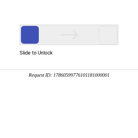
行器
、
截止阀
、
PVC阀门
等配套产品
销售热
十六年阀门研发，一站式阀门供应商
动保温新疆球阀核心产品性能与特点有哪些？