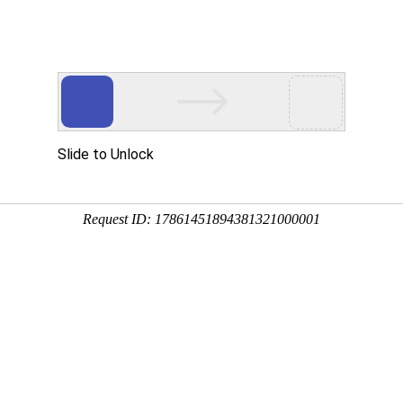
行器
、
截止阀
、
PVC阀门
等配套产品
销售热
十六年阀门研发，一站式阀门供应商
用耐酸碱PVDF韶关阀门的产品特点与主要功能？