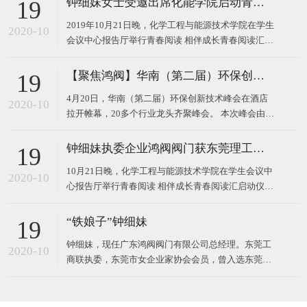
钟细妹女士受邀出席化能学院启动青春阅读汇系列活动
19
2019年10月21日晚，化学工程与能源技术学院在学生
2020-10
会议中心报告厅举行青春阅读 相伴成长青春阅读汇启
动仪式。 东莞理工学院校长马宏伟、广东鸿阀阀门有
限公司董事长钟细妹、化能学院党委书记夏勇、化能
【聚焦鸿阀】华南（第二届）环保创新技术峰会
19
学院院长徐勇军、教务处副处长廖文波等领导出席本
4月20日，华南（第二届）环保创新技术峰会在酒店
场仪式。化能学院党委委员、各支部书记、政治辅导
2020-10
拉开帷幕，20多个行业龙头齐聚峰会。 本次峰会由广
员、班主任
东鸿阀阀门有限公司和东莞市宝源水处理科技有限公
司作为主办方，以高新技术对接，最新技术产品，超
钟细妹执委企业鸿阀阀门获东莞理工学院校长马宏伟亲赠牌匾
19
大规模的会议，互相学习发展为主题，探讨环保运
10月21日晚，化学工程与能源技术学院在学生会议中
用，共同将环
2020-10
心报告厅举行青春阅读 相伴成长青春阅读汇启动仪
式。我会执委、广东鸿阀阀门有限公司董事长钟细
妹，与东莞理工学院党委副书记、校长马宏伟，化能
“铁娘子”钟细妹
19
学院党委书记夏勇、化能学院院长徐勇军、教务处副
钟细妹，现任广东鸿阀阀门有限公司总经理。东莞工
处长廖文波出席本场仪式。化能学院各支部书记、政
2020-10
商联执委，东莞市女企业家协会会员，曾入选东莞报
治辅导员、班
业传媒集团评选的东莞市“创业女神”。1982年，钟细
妹出生于广东韶关，从小学辍学后随亲戚来到深圳，
一边打工上班，一边在夜校读书。2006年，24岁的钟