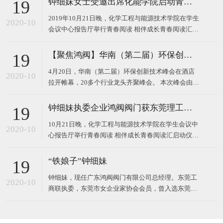
钟细妹女士受邀出席化能学院启动青春阅读汇系列活动
19
2019年10月21日晚，化学工程与能源技术学院在学生
2020-10
会议中心报告厅举行青春阅读 相伴成长青春阅读汇启
动仪式。 东莞理工学院校长马宏伟、广东鸿阀阀门有
限公司董事长钟细妹、化能学院党委书记夏勇、化能
【聚焦鸿阀】华南（第二届）环保创新技术峰会
19
学院院长徐勇军、教务处副处长廖文波等领导出席本
4月20日，华南（第二届）环保创新技术峰会在酒店
场仪式。化能学院党委委员、各支部书记、政治辅导
2020-10
拉开帷幕，20多个行业龙头齐聚峰会。 本次峰会由广
员、班主任
东鸿阀阀门有限公司和东莞市宝源水处理科技有限公
司作为主办方，以高新技术对接，最新技术产品，超
钟细妹执委企业鸿阀阀门获东莞理工学院校长马宏伟亲赠牌匾
19
大规模的会议，互相学习发展为主题，探讨环保运
10月21日晚，化学工程与能源技术学院在学生会议中
用，共同将环
2020-10
心报告厅举行青春阅读 相伴成长青春阅读汇启动仪
式。我会执委、广东鸿阀阀门有限公司董事长钟细
妹，与东莞理工学院党委副书记、校长马宏伟，化能
“铁娘子”钟细妹
19
学院党委书记夏勇、化能学院院长徐勇军、教务处副
钟细妹，现任广东鸿阀阀门有限公司总经理。东莞工
处长廖文波出席本场仪式。化能学院各支部书记、政
2020-10
商联执委，东莞市女企业家协会会员，曾入选东莞报
治辅导员、班
业传媒集团评选的东莞市“创业女神”。1982年，钟细
妹出生于广东韶关，从小学辍学后随亲戚来到深圳，
一边打工上班，一边在夜校读书。2006年，24岁的钟