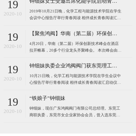
钟细妹女士受邀出席化能学院启动青春阅读汇系列活动
19
2019年10月21日晚，化学工程与能源技术学院在学生
2020-10
会议中心报告厅举行青春阅读 相伴成长青春阅读汇启
动仪式。 东莞理工学院校长马宏伟、广东鸿阀阀门有
限公司董事长钟细妹、化能学院党委书记夏勇、化能
【聚焦鸿阀】华南（第二届）环保创新技术峰会
19
学院院长徐勇军、教务处副处长廖文波等领导出席本
4月20日，华南（第二届）环保创新技术峰会在酒店
场仪式。化能学院党委委员、各支部书记、政治辅导
2020-10
拉开帷幕，20多个行业龙头齐聚峰会。 本次峰会由广
员、班主任
东鸿阀阀门有限公司和东莞市宝源水处理科技有限公
司作为主办方，以高新技术对接，最新技术产品，超
钟细妹执委企业鸿阀阀门获东莞理工学院校长马宏伟亲赠牌匾
19
大规模的会议，互相学习发展为主题，探讨环保运
10月21日晚，化学工程与能源技术学院在学生会议中
用，共同将环
2020-10
心报告厅举行青春阅读 相伴成长青春阅读汇启动仪
式。我会执委、广东鸿阀阀门有限公司董事长钟细
妹，与东莞理工学院党委副书记、校长马宏伟，化能
“铁娘子”钟细妹
19
学院党委书记夏勇、化能学院院长徐勇军、教务处副
钟细妹，现任广东鸿阀阀门有限公司总经理。东莞工
处长廖文波出席本场仪式。化能学院各支部书记、政
2020-10
商联执委，东莞市女企业家协会会员，曾入选东莞报
治辅导员、班
业传媒集团评选的东莞市“创业女神”。1982年，钟细
妹出生于广东韶关，从小学辍学后随亲戚来到深圳，
一边打工上班，一边在夜校读书。2006年，24岁的钟