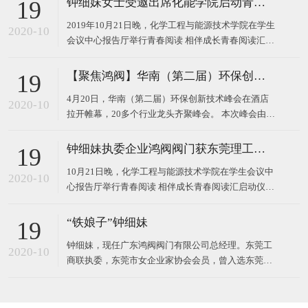
钟细妹女士受邀出席化能学院启动青春阅读汇系列活动
19
2019年10月21日晚，化学工程与能源技术学院在学生
2020-10
会议中心报告厅举行青春阅读 相伴成长青春阅读汇启
动仪式。 东莞理工学院校长马宏伟、广东鸿阀阀门有
限公司董事长钟细妹、化能学院党委书记夏勇、化能
【聚焦鸿阀】华南（第二届）环保创新技术峰会
19
学院院长徐勇军、教务处副处长廖文波等领导出席本
4月20日，华南（第二届）环保创新技术峰会在酒店
场仪式。化能学院党委委员、各支部书记、政治辅导
2020-10
拉开帷幕，20多个行业龙头齐聚峰会。 本次峰会由广
员、班主任
东鸿阀阀门有限公司和东莞市宝源水处理科技有限公
司作为主办方，以高新技术对接，最新技术产品，超
钟细妹执委企业鸿阀阀门获东莞理工学院校长马宏伟亲赠牌匾
19
大规模的会议，互相学习发展为主题，探讨环保运
10月21日晚，化学工程与能源技术学院在学生会议中
用，共同将环
2020-10
心报告厅举行青春阅读 相伴成长青春阅读汇启动仪
式。我会执委、广东鸿阀阀门有限公司董事长钟细
妹，与东莞理工学院党委副书记、校长马宏伟，化能
“铁娘子”钟细妹
19
学院党委书记夏勇、化能学院院长徐勇军、教务处副
钟细妹，现任广东鸿阀阀门有限公司总经理。东莞工
处长廖文波出席本场仪式。化能学院各支部书记、政
2020-10
商联执委，东莞市女企业家协会会员，曾入选东莞报
治辅导员、班
业传媒集团评选的东莞市“创业女神”。1982年，钟细
妹出生于广东韶关，从小学辍学后随亲戚来到深圳，
一边打工上班，一边在夜校读书。2006年，24岁的钟