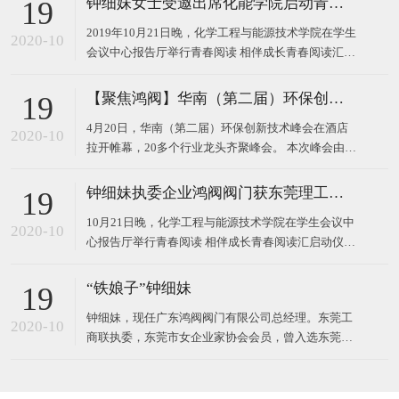
钟细妹女士受邀出席化能学院启动青春阅读汇系列活动
19
2019年10月21日晚，化学工程与能源技术学院在学生
2020-10
会议中心报告厅举行青春阅读 相伴成长青春阅读汇启
动仪式。 东莞理工学院校长马宏伟、广东鸿阀阀门有
限公司董事长钟细妹、化能学院党委书记夏勇、化能
【聚焦鸿阀】华南（第二届）环保创新技术峰会
19
学院院长徐勇军、教务处副处长廖文波等领导出席本
4月20日，华南（第二届）环保创新技术峰会在酒店
场仪式。化能学院党委委员、各支部书记、政治辅导
2020-10
拉开帷幕，20多个行业龙头齐聚峰会。 本次峰会由广
员、班主任
东鸿阀阀门有限公司和东莞市宝源水处理科技有限公
司作为主办方，以高新技术对接，最新技术产品，超
钟细妹执委企业鸿阀阀门获东莞理工学院校长马宏伟亲赠牌匾
19
大规模的会议，互相学习发展为主题，探讨环保运
10月21日晚，化学工程与能源技术学院在学生会议中
用，共同将环
2020-10
心报告厅举行青春阅读 相伴成长青春阅读汇启动仪
式。我会执委、广东鸿阀阀门有限公司董事长钟细
妹，与东莞理工学院党委副书记、校长马宏伟，化能
“铁娘子”钟细妹
19
学院党委书记夏勇、化能学院院长徐勇军、教务处副
钟细妹，现任广东鸿阀阀门有限公司总经理。东莞工
处长廖文波出席本场仪式。化能学院各支部书记、政
2020-10
商联执委，东莞市女企业家协会会员，曾入选东莞报
治辅导员、班
业传媒集团评选的东莞市“创业女神”。1982年，钟细
妹出生于广东韶关，从小学辍学后随亲戚来到深圳，
一边打工上班，一边在夜校读书。2006年，24岁的钟