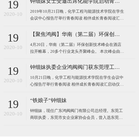
钟细妹女士受邀出席化能学院启动青春阅读汇系列活动
19
2019年10月21日晚，化学工程与能源技术学院在学生
2020-10
会议中心报告厅举行青春阅读 相伴成长青春阅读汇启
动仪式。 东莞理工学院校长马宏伟、广东鸿阀阀门有
限公司董事长钟细妹、化能学院党委书记夏勇、化能
【聚焦鸿阀】华南（第二届）环保创新技术峰会
19
学院院长徐勇军、教务处副处长廖文波等领导出席本
4月20日，华南（第二届）环保创新技术峰会在酒店
场仪式。化能学院党委委员、各支部书记、政治辅导
2020-10
拉开帷幕，20多个行业龙头齐聚峰会。 本次峰会由广
员、班主任
东鸿阀阀门有限公司和东莞市宝源水处理科技有限公
司作为主办方，以高新技术对接，最新技术产品，超
钟细妹执委企业鸿阀阀门获东莞理工学院校长马宏伟亲赠牌匾
19
大规模的会议，互相学习发展为主题，探讨环保运
10月21日晚，化学工程与能源技术学院在学生会议中
用，共同将环
2020-10
心报告厅举行青春阅读 相伴成长青春阅读汇启动仪
式。我会执委、广东鸿阀阀门有限公司董事长钟细
妹，与东莞理工学院党委副书记、校长马宏伟，化能
“铁娘子”钟细妹
19
学院党委书记夏勇、化能学院院长徐勇军、教务处副
钟细妹，现任广东鸿阀阀门有限公司总经理。东莞工
处长廖文波出席本场仪式。化能学院各支部书记、政
2020-10
商联执委，东莞市女企业家协会会员，曾入选东莞报
治辅导员、班
业传媒集团评选的东莞市“创业女神”。1982年，钟细
妹出生于广东韶关，从小学辍学后随亲戚来到深圳，
一边打工上班，一边在夜校读书。2006年，24岁的钟