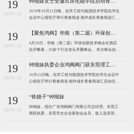
钟细妹女士受邀出席化能学院启动青春阅读汇系列活动
19
2019年10月21日晚，化学工程与能源技术学院在学生
2020-10
会议中心报告厅举行青春阅读 相伴成长青春阅读汇启
动仪式。 东莞理工学院校长马宏伟、广东鸿阀阀门有
限公司董事长钟细妹、化能学院党委书记夏勇、化能
【聚焦鸿阀】华南（第二届）环保创新技术峰会
19
学院院长徐勇军、教务处副处长廖文波等领导出席本
4月20日，华南（第二届）环保创新技术峰会在酒店
场仪式。化能学院党委委员、各支部书记、政治辅导
2020-10
拉开帷幕，20多个行业龙头齐聚峰会。 本次峰会由广
员、班主任
东鸿阀阀门有限公司和东莞市宝源水处理科技有限公
司作为主办方，以高新技术对接，最新技术产品，超
钟细妹执委企业鸿阀阀门获东莞理工学院校长马宏伟亲赠牌匾
19
大规模的会议，互相学习发展为主题，探讨环保运
10月21日晚，化学工程与能源技术学院在学生会议中
用，共同将环
2020-10
心报告厅举行青春阅读 相伴成长青春阅读汇启动仪
式。我会执委、广东鸿阀阀门有限公司董事长钟细
妹，与东莞理工学院党委副书记、校长马宏伟，化能
“铁娘子”钟细妹
19
学院党委书记夏勇、化能学院院长徐勇军、教务处副
钟细妹，现任广东鸿阀阀门有限公司总经理。东莞工
处长廖文波出席本场仪式。化能学院各支部书记、政
2020-10
商联执委，东莞市女企业家协会会员，曾入选东莞报
治辅导员、班
业传媒集团评选的东莞市“创业女神”。1982年，钟细
妹出生于广东韶关，从小学辍学后随亲戚来到深圳，
一边打工上班，一边在夜校读书。2006年，24岁的钟