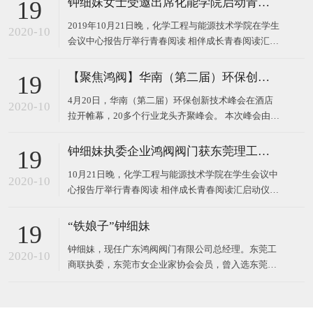
钟细妹女士受邀出席化能学院启动青春阅读汇系列活动
19
2019年10月21日晚，化学工程与能源技术学院在学生
2020-10
会议中心报告厅举行青春阅读 相伴成长青春阅读汇启
动仪式。 东莞理工学院校长马宏伟、广东鸿阀阀门有
限公司董事长钟细妹、化能学院党委书记夏勇、化能
【聚焦鸿阀】华南（第二届）环保创新技术峰会
19
学院院长徐勇军、教务处副处长廖文波等领导出席本
4月20日，华南（第二届）环保创新技术峰会在酒店
场仪式。化能学院党委委员、各支部书记、政治辅导
2020-10
拉开帷幕，20多个行业龙头齐聚峰会。 本次峰会由广
员、班主任
东鸿阀阀门有限公司和东莞市宝源水处理科技有限公
司作为主办方，以高新技术对接，最新技术产品，超
钟细妹执委企业鸿阀阀门获东莞理工学院校长马宏伟亲赠牌匾
19
大规模的会议，互相学习发展为主题，探讨环保运
10月21日晚，化学工程与能源技术学院在学生会议中
用，共同将环
2020-10
心报告厅举行青春阅读 相伴成长青春阅读汇启动仪
式。我会执委、广东鸿阀阀门有限公司董事长钟细
妹，与东莞理工学院党委副书记、校长马宏伟，化能
“铁娘子”钟细妹
19
学院党委书记夏勇、化能学院院长徐勇军、教务处副
钟细妹，现任广东鸿阀阀门有限公司总经理。东莞工
处长廖文波出席本场仪式。化能学院各支部书记、政
2020-10
商联执委，东莞市女企业家协会会员，曾入选东莞报
治辅导员、班
业传媒集团评选的东莞市“创业女神”。1982年，钟细
妹出生于广东韶关，从小学辍学后随亲戚来到深圳，
一边打工上班，一边在夜校读书。2006年，24岁的钟